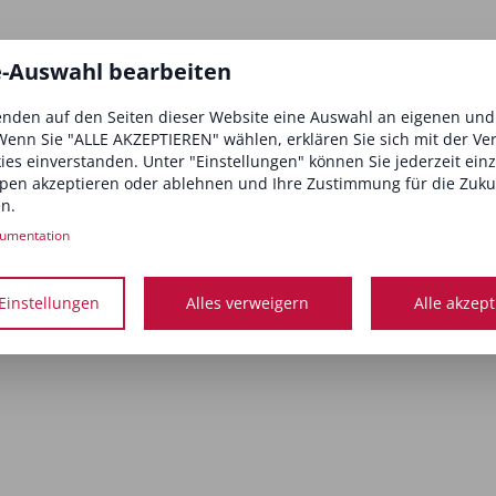
e-Auswahl bearbeiten
nden auf den Seiten dieser Website eine Auswahl an eigenen un
Wenn Sie "ALLE AKZEPTIEREN" wählen, erklären Sie sich mit der V
Big News:
kies einverstanden. Unter "Einstellungen" können Sie jederzeit ein
Entdecke die Zukunft der Beauty-Branche in einer
App
!
pen akzeptieren oder ablehnen und Ihre Zustimmung für die Zuku
n.
umentation
Einstellungen
Alles verweigern
Alle akzep