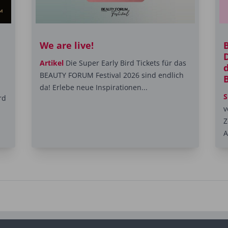
We are live!
Artikel
Die Super Early Bird Tickets für das
d
BEAUTY FORUM Festival 2026 sind endlich
da! Erlebe neue Inspirationen...
S
rd
v
Z
A