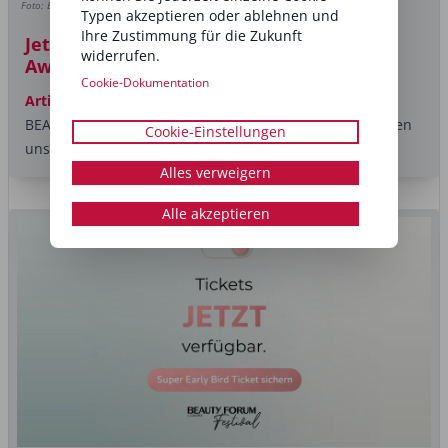
Foto: BEAUTY FORUM Stars Award
Typen akzeptieren oder ablehnen und
Ihre Zustimmung für die Zukunft
Jetzt abstimmen: BEAUTY FORUM Stars
widerrufen.
Award 2026
Cookie-Dokumentation
Artikel
Ab sofort kannst du für deine Favoriten beim
BEAUTY FORUM Stars Award 2026 abstimmen! Wir freuen
Cookie-Einstellungen
uns riesig über einen...
Alles verweigern
Alle akzeptieren