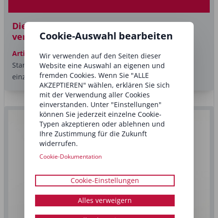
Diese Beauty-Trends werden die Branche
Cookie-Auswahl bearbeiten
verändern
Artikel
Longevity statt Anti-Aging, Hightech statt
Wir verwenden auf den Seiten dieser
Standardbehandlung und ganzheitliche Konzepte statt
Website eine Auswahl an eigenen und
fremden Cookies. Wenn Sie "ALLE
einzelner Produkte: Die...
AKZEPTIEREN" wählen, erklären Sie sich
mit der Verwendung aller Cookies
einverstanden. Unter "Einstellungen"
können Sie jederzeit einzelne Cookie-
Typen akzeptieren oder ablehnen und
Ihre Zustimmung für die Zukunft
widerrufen.
Cookie-Dokumentation
Cookie-Einstellungen
Alles verweigern