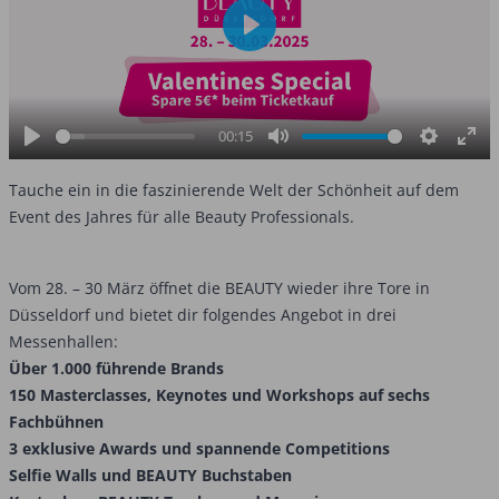
Play
00:15
Play
Mute
Settings
Ent
ful
Tauche ein in die faszinierende Welt der Schönheit auf dem
Event des Jahres für alle Beauty Professionals.
Vom 28. – 30 März öffnet die BEAUTY wieder ihre Tore in
Düsseldorf und bietet dir folgendes Angebot in drei
Messenhallen:
Über 1.000 führende Brands
150 Masterclasses, Keynotes und Workshops auf sechs
Fachbühnen
3 exklusive Awards und spannende Competitions
Selfie Walls und BEAUTY Buchstaben