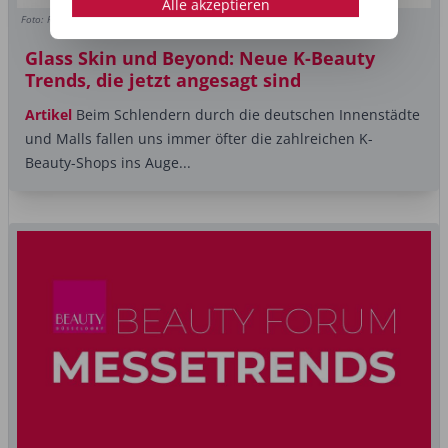
Alle akzeptieren
Foto: Ronnachai Palas/Shutterstock.com
Glass Skin und Beyond: Neue K-Beauty
Trends, die jetzt angesagt sind
Artikel
Beim Schlendern durch die deutschen Innenstädte
und Malls fallen uns immer öfter die zahlreichen K-
Beauty-Shops ins Auge...