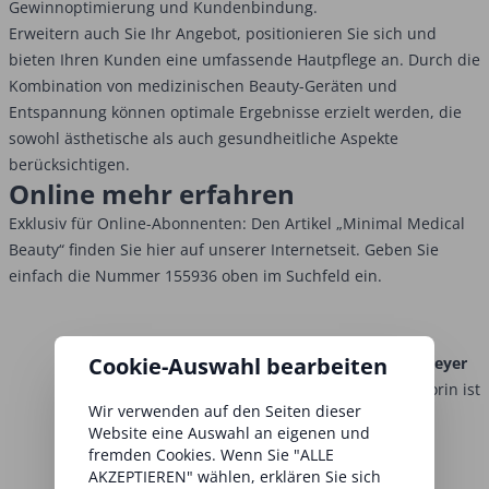
Gewinnoptimierung und Kundenbindung.
Erweitern auch Sie Ihr Angebot, positionieren Sie sich und
bieten Ihren Kunden eine umfassende Hautpflege an. Durch die
Kombination von medizinischen Beauty-Geräten und
Entspannung können optimale Ergebnisse erzielt werden, die
sowohl ästhetische als auch gesundheitliche Aspekte
berücksichtigen.
Online mehr erfahren
Exklusiv für Online-Abonnenten: Den Artikel „Minimal Medical
Beauty“ finden Sie hier auf unserer Internetseit. Geben Sie
einfach die Nummer 155936 oben im Suchfeld ein.
Cookie-Auswahl bearbeiten
Antje Meyer
Die Autorin ist
Wir verwenden auf den Seiten dieser
Beauty-
Website eine Auswahl an eigenen und
fremden Cookies. Wenn Sie "ALLE
AKZEPTIEREN" wählen, erklären Sie sich