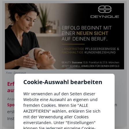
Foto: Deynique
Cookie-Auswahl bearbeiten
Erfolg beginnt mit einer neuen Sicht
auf deinen Beruf.
Wir verwenden auf den Seiten dieser
Anzeige
Website eine Auswahl an eigenen und
Sponsored post
Viele Kosmetikerinnen verstehen sich in
fremden Cookies. Wenn Sie "ALLE
AKZEPTIEREN" wählen, erklären Sie sich
erster Linie als Behandlerinnen. Die erfolgreichsten
mit der Verwendung aller Cookies
Institute denken weiter.
einverstanden. Unter "Einstellungen"
können Sie jederzeit einzelne Cookie-