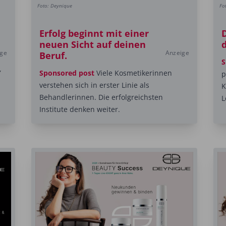
Foto: Deynique
Fo
Erfolg beginnt mit einer
neuen Sicht auf deinen
ige
Anzeige
Beruf.
S
Y
Sponsored post
Viele Kosmetikerinnen
p
verstehen sich in erster Linie als
K
Behandlerinnen. Die erfolgreichsten
L
Institute denken weiter.