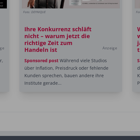
Foto: DEYNIQUE
Fo
Ihre Konkurrenz schläft
nicht – warum jetzt die
richtige Zeit zum
j
ige
Anzeige
Handeln ist
r,
Sponsored post
Während viele Studios
S
über Inflation, Preisdruck oder fehlende
d
Kunden sprechen, bauen andere ihre
K
Institute gerade...
P