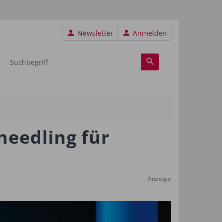
Benutzermenü
Newsletter
Anmelden
eedling für
Anzeige