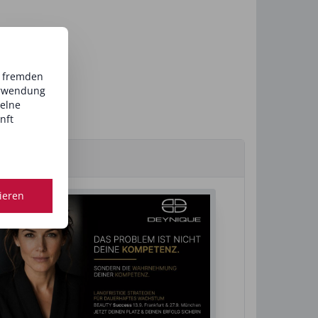
d fremden
erwendung
zelne
nft
tieren