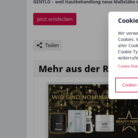
GENTLO – weil Hautbehandlung neue Maßstäbe v
Jetzt entdecken
Cooki
Wir verwe
Cookies. 
Teilen
aller Coo
Cookie-Ty
widerrufe
Mehr aus der Rubrik 
Cookie-Dok
Cookie-