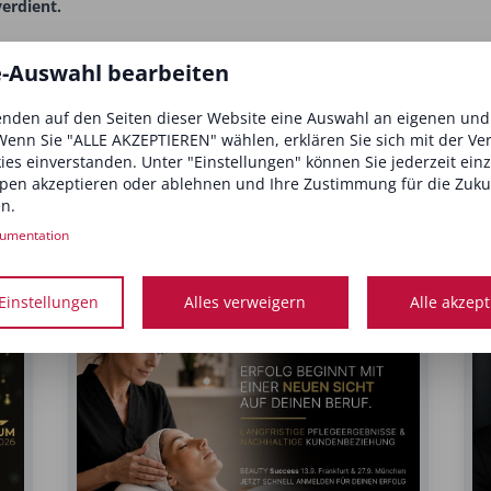
erdient.
e-Auswahl bearbeiten
nden auf den Seiten dieser Website eine Auswahl an eigenen un
Wenn Sie "ALLE AKZEPTIEREN" wählen, erklären Sie sich mit der V
kies einverstanden. Unter "Einstellungen" können Sie jederzeit ein
pen akzeptieren oder ablehnen und Ihre Zustimmung für die Zuku
n.
Newsletterinhalte
umentation
Einstellungen
Alles verweigern
Alle akzep