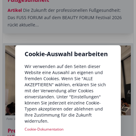
Artikel
Die Zukunft der professionellen Fußgesundheit:
Das FUSS FORUM auf dem BEAUTY FORUM Festival 2026
rückt aktuelle...
Cookie-Auswahl bearbeiten
Wir verwenden auf den Seiten dieser
Website eine Auswahl an eigenen und
fremden Cookies. Wenn Sie "ALLE
AKZEPTIEREN" wählen, erklären Sie sich
mit der Verwendung aller Cookies
einverstanden. Unter "Einstellungen"
können Sie jederzeit einzelne Cookie-
Typen akzeptieren oder ablehnen und
Ihre Zustimmung für die Zukunft
Foto: BEAUTY FORUM
widerrufen.
Premiere des BEAUTY FORUM Days
Cookie-Dokumentation