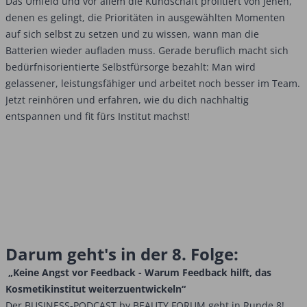
Das Umfeld und vor allem die Kundschaft profitiert von jenen,
denen es gelingt, die Prioritäten in ausgewählten Momenten
auf sich selbst zu setzen und zu wissen, wann man die
Batterien wieder aufladen muss. Gerade beruflich macht sich
bedürfnisorientierte Selbstfürsorge bezahlt: Man wird
gelassener, leistungsfähiger und arbeitet noch besser im Team.
Jetzt reinhören und erfahren, wie du dich nachhaltig
entspannen und fit fürs Institut machst!
Darum geht's in der 8. Folge:
„Keine Angst vor Feedback - Warum Feedback hilft, das
Kosmetikinstitut weiterzuentwickeln“
Der BUSINESS-PODCAST by BEAUTY FORUM geht in Runde 8!