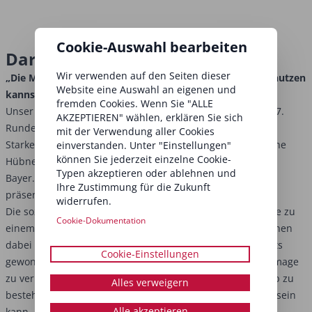
Cookie-Auswahl bearbeiten
Darum geht's in der 7. Folge:
Wir verwenden auf den Seiten dieser
„Die Macht der sozialen Medien und wie du sie für dich nutzen
Website eine Auswahl an eigenen und
kannst“
fremden Cookies. Wenn Sie "ALLE
Unser BUSINESS-PODCAST by BEAUTY FORUM geht in die 7.
AKZEPTIEREN" wählen, erklären Sie sich
Runde!
mit der Verwendung aller Cookies
Starke Gespräche führt BEAUTY FORUM-Redakteurin Juliane
einverstanden. Unter "Einstellungen"
können Sie jederzeit einzelne Cookie-
Hübner mit Karrierecoachin und Businessmentorin Judith
Typen akzeptieren oder ablehnen und
Bayer. Jetzt reinhören und erfahren, wie man sich stark
Ihre Zustimmung für die Zukunft
präsentiert.
widerrufen.
Die sozialen Medien haben sich auch für Kosmetikinstitute zu
Cookie-Dokumentation
einem wichtigen Marketinginstrument entwickelt. Sie können
dabei unterstützen, neue Kunden zu gewinnen, die bereits
Cookie-Einstellungen
gewonnene Kundenbindung zu stärken und das Markenimage
zu verbessern. Was Sie benötigen, um im World Wide Web zu
Alles verweigern
bestehen, und was letztendlich der Schlüssel zum Erfolg sein
Alle akzeptieren
kann, hören Sie hier!