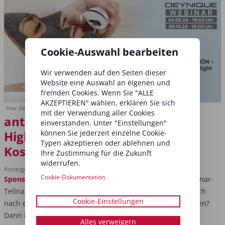
Cookie-Auswahl bearbeiten
Wir verwenden auf den Seiten dieser
Website eine Auswahl an eigenen und
fremden Cookies. Wenn Sie "ALLE
AKZEPTIEREN" wählen, erklären Sie sich
Foto: Deynique
mit der Verwendung aller Cookies
antiTOX – das Behandlungs-
einverstanden. Unter "Einstellungen"
Highlight in Ihrer Region –
können Sie jederzeit einzelne Cookie-
Typen akzeptieren oder ablehnen und
Kostenloses Webinar
Ihre Zustimmung für die Zukunft
widerrufen.
Anzeige
Cookie-Dokumentation
Sponsored post
Liebe Beauty-Spezialistinnen, diese Webinar-
Teilnahme zahlt sich garantiert aus! Haben Sie den Wunsch
Cookie-Einstellungen
nach einer neuen, innovativen Behandlung für Ihre Kunden?
Dann ist antiTOX genau das Richtige für...
Alles verweigern