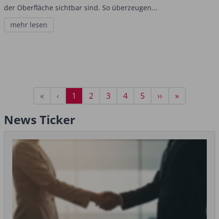
der Oberfläche sichtbar sind. So überzeugen...
mehr lesen
Seitennummerierung
Erste
«
Vorherige
‹
Aktuelle
1
Seite
2
Seite
3
Seite
4
Seite
5
Nächste
››
Letzte
»
Seite
Seite
Seite
Seite
Seite
News Ticker