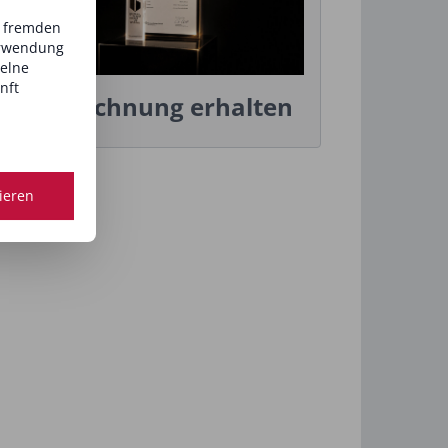
d fremden
erwendung
zelne
nft
Auszeichnung erhalten
tieren