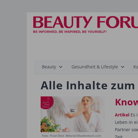
Hauptnavigation
Beauty
Gesundheit & Lifestyle
Ka
Alle Inhalte zu
Know
Artikel
Es i
Leben in e
Partner sow
Foto: Pixel-Shot; Mitoria/Shutterstock.com
Zeit...