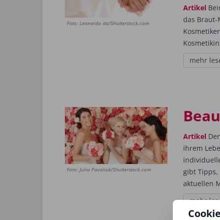
Artikel
Bei
das Braut-
Foto: Leonardo da/SHutterstock.com
Kosmetiker
Kosmetikins
mehr les
Beau
Artikel
Den
ihrem Lebe
individuell
Foto: Julia Pavaliuk/Shutterstock.com
gibt Tipps,
aktuellen 
mehr les
Cooki