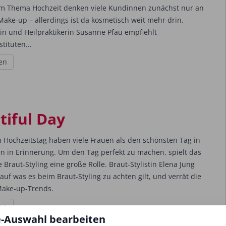
m Thema Hochzeit denken viele Kundinnen zunächst nur an
Make-up – allerdings ist da kosmetisch weit mehr drin.
in und Heilpraktikerin Susanne Pfau empfiehlt
tituten...
en
tiful Day
 Hochzeitstag haben viele Frauen als den schönsten Tag in
n in Erinnerung. Um den Tag perfekt zu machen, spielt das
e Braut-Styling eine große Rolle. Braut-Stylistin Elena Jung
 auf was es beim Braut-Styling zu achten gilt, und verrät die
Make-up-Trends.
en
e-Auswahl bearbeiten