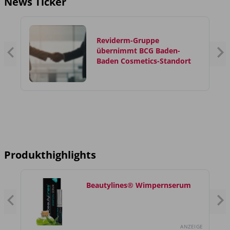
News Ticker
Reviderm-Gruppe
übernimmt BCG Baden-
Baden Cosmetics-Standort
Produkthighlights
Beautylines® Wimpernserum
GE
ANZEIGE