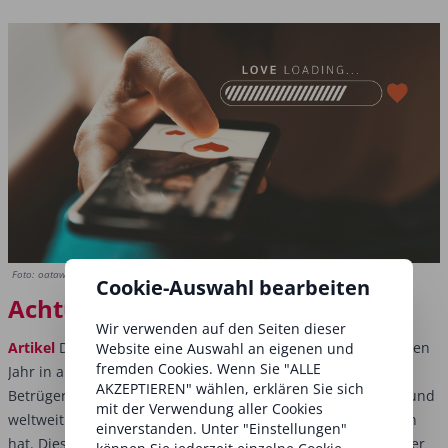
Foto: oatawa/Shutterstock.com
Cookie-Auswahl bearbeiten
Achtung Schwindler!
Wir verwenden auf den Seiten dieser
Artikel
Der sogenannte „Tinder Swindler“ war im vergangenen
Website eine Auswahl an eigenen und
fremden Cookies. Wenn Sie "ALLE
Jahr in aller Munde. Die Filmdokumentation entlarvte einen
AKZEPTIEREN" wählen, erklären Sie sich
Betrüger, der auf der Dating-Plattform Tinder zugange war und
mit der Verwendung aller Cookies
weltweit unzählige Frauen finanziell und emotional betrogen
einverstanden. Unter "Einstellungen"
hat. Dieser Fall ist natürlich extrem, dennoch gibt es auf jeder