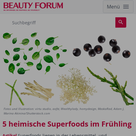
Menü
Fotos und Illustration: virtu studio, aofst, Wealthylady, homydesign, MaskaRad, Adam J,
Marina Akinina/Shutterstock.com
5 heimische Superfoods im Frühling
Artikel
Superfoods liegen in der Lebensmittel- und